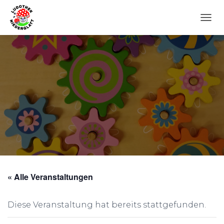
N
A
V
I
G
A
T
I
O
N
U
M
S
C
H
A
« Alle Veranstaltungen
L
T
E
Diese Veranstaltung hat bereits stattgefunden.
N