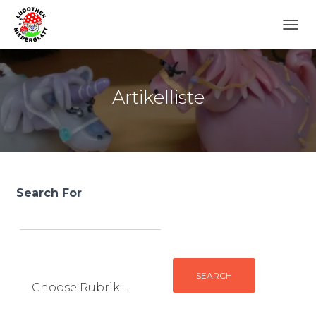
N
A
V
I
G
Artikelliste
A
T
I
O
N
U
M
Search For
S
C
H
A
L
T
E
N