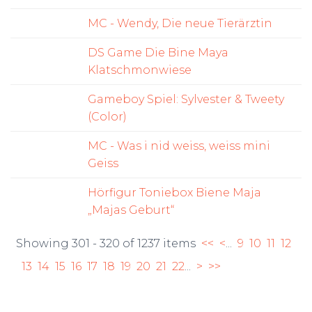
MC - Wendy, Die neue Tierärztin
DS Game Die Bine Maya
Klatschmonwiese
Gameboy Spiel: Sylvester & Tweety
(Color)
MC - Was i nid weiss, weiss mini
Geiss
Hörfigur Toniebox Biene Maja
„Majas Geburt“
Showing 301 - 320 of 1237 items
<<
<
...
9
10
11
12
13
14
15
16
17
18
19
20
21
22
...
>
>>