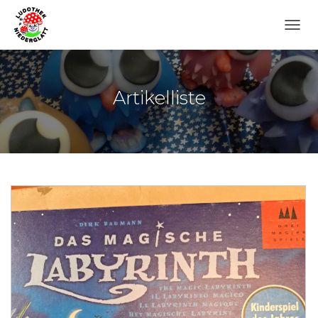
N
A
V
I
G
Artikelliste
A
T
I
O
N
U
M
S
C
H
A
L
T
E
N