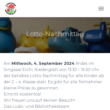
N
A
V
I
G
Lotto-Nachmittag
A
T
I
O
N
U
Am
Mittwoch, 4. September 2024
findet im
M
S
Singsaal Eichi, Niederglatt von 13:30 – 15:30 Uhr
C
der beliebte Lotto-Nachmittag für alle Kinder ab
H
der 2. – 4. Klasse statt. Es gibt für alle Teilnehmer
A
L
kleine Preise zu gewinnen.
T
Eintritt kostenlos!
E
Wir freuen uns auf deinen Besuch!
N
Das Ludo- und Bibliotheksteam