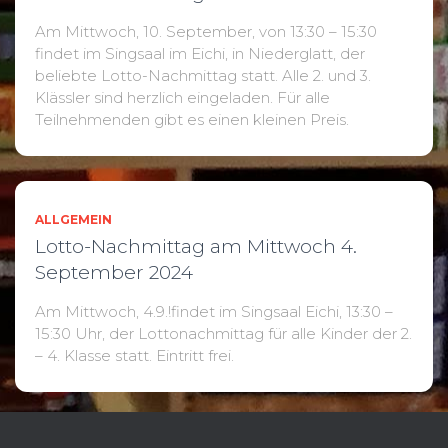
Am Mittwoch, 10. September, von 13:30 – 15:30
findet im Singsaal im Eichi, in Niederglatt, der
beliebte Lotto-Nachmittag statt. Alle 2. und 3.
Klässler sind herzlich eingeladen. Für alle
Teilnehmenden gibt es einen kleinen Preis.
ALLGEMEIN
Lotto-Nachmittag am Mittwoch 4.
September 2024
Am Mittwoch, 4.9.!findet im Singsaal Eichi, 13:30 –
15:30 Uhr, der Lottonachmittag für alle Kinder der 2.
– 4. Klasse statt. Eintritt frei.